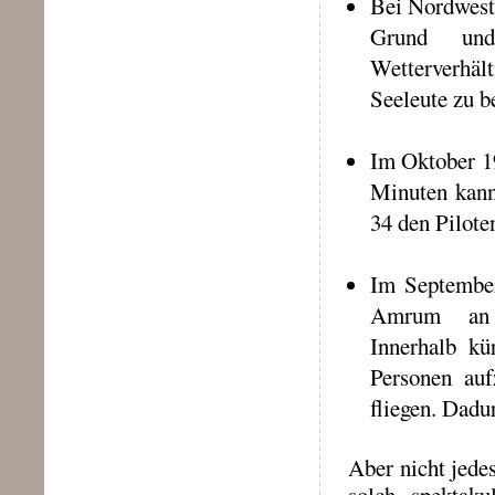
Bei Nordwests
Grund und 
Wetterverhäl
Seeleute zu b
Im Oktober 19
Minuten kann
34 den Pilot
Im September
Amrum an ei
Innerhalb kü
Personen au
fliegen. Dadu
Aber nicht jede