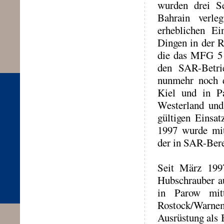
wurden drei S
Bahrain verl
erheblichen Ei
Dingen in der R
die das MFG 5 i
den SAR-Betri
nunmehr noch d
Kiel und in P
Westerland und
gültigen Einsat
1997 wurde mit
der in SAR-Bere
Seit März 1997
Hubschrauber au
in Parow mitt
Rostock/Warnemü
Ausrüstung als 