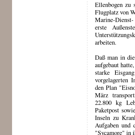
Ellenbogen zu 
Flugplatz von W
Marine-Dienst
erste Außenst
Unterstützung
arbeiten.
Daß man in dies
aufgebaut hatte
starke Eisgan
vorgelagerten I
den Plan "Eisno
März transport
22.800 kg Leb
Paketpost sowi
Inseln zu Kran
Aufgaben und d
"Sycamore" in ih