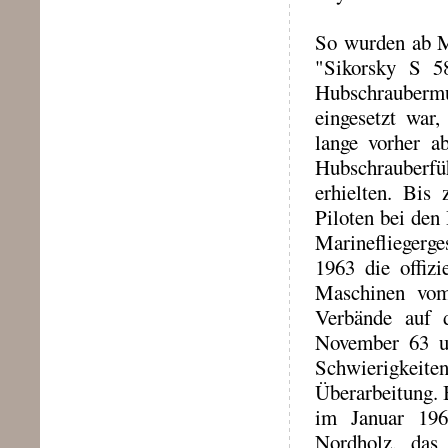
So wurden ab M
"Sikorsky S 5
Hubschraubermus
eingesetzt war,
lange vorher a
Hubschrauberf
erhielten. Bis
Piloten bei den
Marinefliegerg
1963 die offizi
Maschinen vom
Verbände auf 
November 63 u
Schwierigkeite
Überarbeitung. 
im Januar 196
Nordholz, da