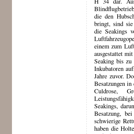
H 34 dar. Aus
Blindflugbetrie
die den Hubsch
bringt, sind si
die Seakings v
Luftfahrzeugop
einem zum Luft
ausgestattet mi
Seaking bis zu 
Inkubatoren auf
Jahre zuvor. Do
Besatzungen in 
Culdrose, Gr
Leistungsfähig
Seakings, darun
Besatzung, be
schwierige Rett
haben die Holte