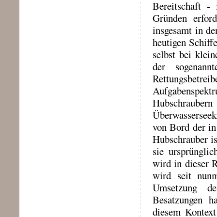
Bereitschaft - 
Gründen erfor
insgesamt in de
heutigen Schiff
selbst bei klei
der sogenannt
Rettungsbetrei
Aufgabenspekt
Hubschraubern
Überwasserseekr
von Bord der in
Hubschrauber is
sie ursprünglic
wird in dieser 
wird seit nun
Umsetzung des
Besatzungen ha
diesem Kontex