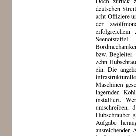
Doch zurück z
deutschen Strei
acht Offiziere 
der zwölfmon
erfolgreichem
Seenotstaffe
Bordmechaniker
bzw. Begleiter.
zehn Hubschrau
ein. Die angeh
infrastrukture
Maschinen gesch
lagernden Kohl
installiert. 
umschreiben, d
Hubschrauber g
Aufgabe heran
ausreichender 