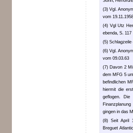
Sohn, Herford/
(3) Vgl. Anony
vom 19.11.195
(4) Vgl Utz He
ebenda, S. 117
(5) Schlagzeil
(6) Vgl. Anonym
vom 09.03.63
(7) Davon 2 Mi
dem MFG 5 unter
befindlichen M
hiermit die er
geflogen. Die
Finanzplanung 
gingen in das 
(8) Seit April
Breguet Atlant