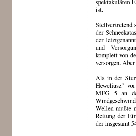
spektakulären E
ist.
Stellvertretend
der Schneekatas
der letztgenann
und Versorgun
komplett von de
versorgen. Aber
Als in der Stu
Heweliusz" vor
MFG 5 an der 
Windgeschwindi
Wellen mußte ma
Rettung der Ei
der insgesamt 5