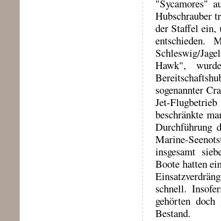
"Sycamores" a
Hubschrauber tr
der Staffel ein
entschieden. 
Schleswig/Jage
Hawk", wurd
Bereitschaftshu
sogenannter Cra
Jet-Flugbetri
beschränkte man
Durchführung d
Marine-Seenots
insgesamt sieb
Boote hatten ei
Einsatzverdrä
schnell. Insofe
gehörten doch 
Bestand.