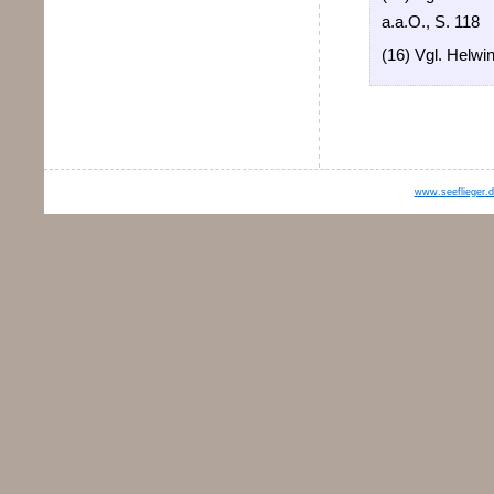
a.a.O., S. 118
(16) Vgl. Helwin
www.seeflieger.d