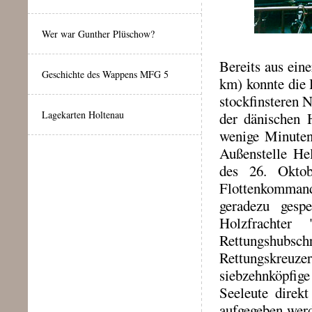
Wer war Gunther Plüschow?
Bereits aus ein
Geschichte des Wappens MFG 5
km) konnte die 
stockfinsteren 
Lagekarten Holtenau
der dänischen 
wenige Minuten
Außenstelle He
des 26. Okto
Flottenkommand
geradezu gespe
Holzfrachter
Rettungshubsch
Rettungskreuz
siebzehnköpfige
Seeleute direk
aufgegeben werd