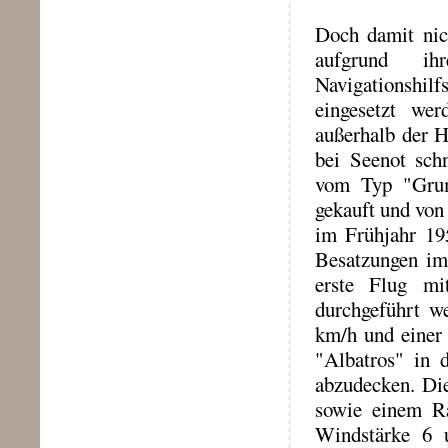
Doch damit nic
aufgrund ih
Navigationshi
eingesetzt we
außerhalb der 
bei Seenot sch
vom Typ "Grum
gekauft und von
im Frühjahr 19
Besatzungen im
erste Flug mi
durchgeführt w
km/h und einer
"Albatros" in 
abzudecken. Die
sowie einem Ra
Windstärke 6 