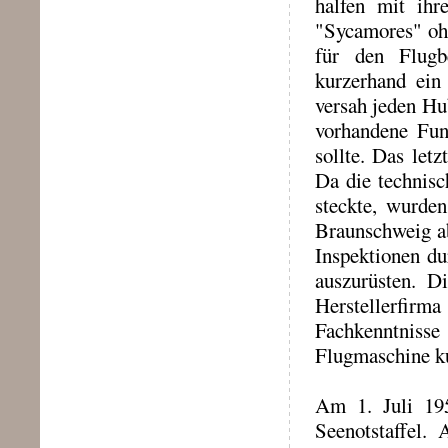
halfen mit ihr
"Sycamores" ohn
für den Flugb
kurzerhand ein
versah jeden Hu
vorhandene Funk
sollte. Das le
Da die technis
steckte, wurde
Braunschweig ab
Inspektionen du
auszurüsten. D
Herstellerfir
Fachkenntniss
Flugmaschine ku
Am 1. Juli 1958
Seenotstaffel.