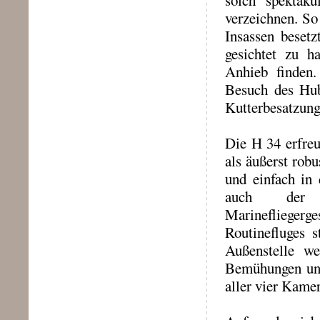
solch spektak
verzeichnen. So
Insassen beset
gesichtet zu h
Anhieb finden.
Besuch des Hub
Kutterbesatzung
Die H 34 erfreu
als äußerst rob
und einfach in
auch der b
Marineflieger
Routinefluges 
Außenstelle w
Bemühungen und
aller vier Kame