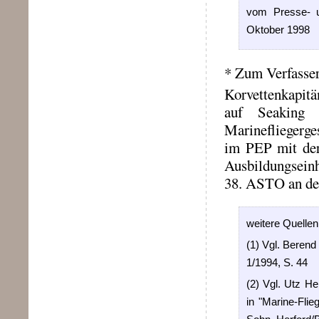
vom Presse- u
Oktober 1998
* Zum Verfasser
Korvettenkapit
auf Seaking 
Marinefliegerge
im PEP mit der 
Ausbildungseinh
38. ASTO an de
weitere Quellen
(1) Vgl. Berend
1/1994, S. 44
(2) Vgl. Utz He
in "Marine-Flie