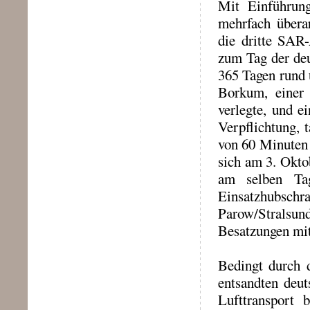
Mit Einführun
mehrfach übera
die dritte SAR-
zum Tag der deu
365 Tagen rund 
Borkum, einer 
verlegte, und e
Verpflichtung, 
von 60 Minuten 
sich am 3. Okto
am selben Tag
Einsatzhubs
Parow/Stralsu
Besatzungen mit
Bedingt durch d
entsandten deu
Lufttransport 