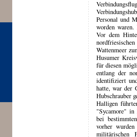
Verbindungsfl
Verbindungshub
Personal und Ma
worden waren. 
Vor dem Hinte
nordfriesisch
Wattenmeer zum
Husumer Kreisv
für diesen mög
entlang der no
identifiziert 
hatte, war der 
Hubschrauber ge
Halligen führte
"Sycamore" in 
bei bestimmten
vorher wurden
militärischen