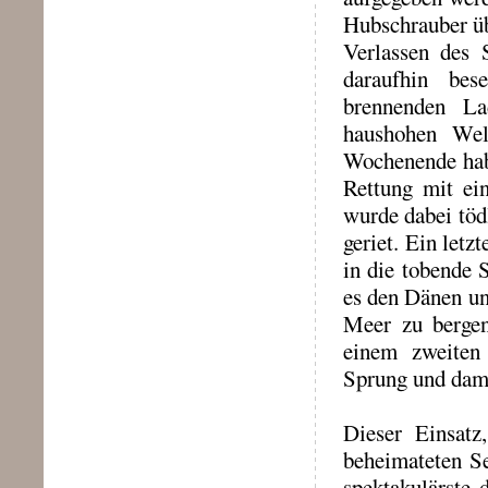
Hubschrauber üb
Verlassen des S
daraufhin bes
brennenden La
haushohen Wel
Wochenende habe
Rettung mit ei
wurde dabei töd
geriet. Ein let
in die tobende 
es den Dänen un
Meer zu bergen
einem zweiten
Sprung und dami
Dieser Einsatz
beheimateten S
spektakulärste 