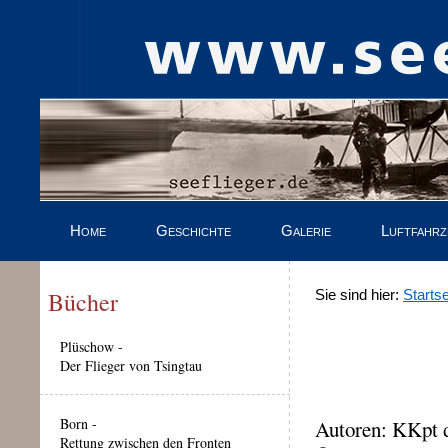
Home
Geschichte
Galerie
Luftfahr
Bücher
Sie sind hier:
Startse
Plüschow -
Der Flieger von Tsingtau
Born -
Autoren: KKpt 
Rettung zwischen den Fronten